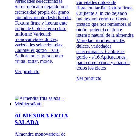
variedades seleccionadas
variedades dulces de
Sabor delicado dejando una
floración tardía Textura firme.
cremosidad propia del grano
Crujiente al inicio dejando
cuidadosamente deshidratado
una textura cremosa Gusto
Textura firme y ligeramente
tostado que nos rememora el
crujiente Color crema claro
otoño, potencia el dulce
uniforme Variedad:
intenso natural de la almendra
monovarietales dulces,
Variedad: monovarietales
variedades seleccionadas.
dulces, variedades
Calibre: el gordo – s/16
seleccionadas. Calibre: el
Aplicaciones: para comer
gordo - s/16 Aplicaciones:
cruda, tostar, molde.
para comer cruda y añadir a
todos los platos
Ver producto
Ver producto
ALMENDRA FRITA
SALADA
Almendra monovarietal de