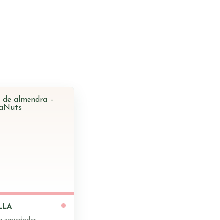
Fibra
Proteinas
Sal
Magnesio (Mg)
Sodio (Na)
Fósforo (P)
Hierro (Fe)
Vitamina E
* IR = IDR Ingesta diaria 
LLA
e variedades