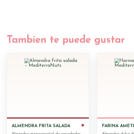
ALMENDRA FRITA SALADA
FARINA AMET
Almendra monovarietal de variedades
Almendra dulce d