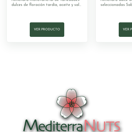
dulces de floración tardía, aceite y sal
seleccionadas Sa
marina Textura firme, crujiente,
una cremosidad p
cremosa y ligeramente salada Gusto
cuidadosamente 
con contrastes. La sal marina busca
firme y ligerament
potenciar los aceites naturales del
crema claro unif
grano. : una fritura delicada que
monovarietales du
VER PRODUCTO
VER 
consigue que sea adictiva. Variedad:
seleccionadas. Cal
monovarietales dulces, variedades
Aplicaciones: par
seleccionadas. Calibre: El gordo - s/16
molde.
Aplicaciones: para comer cruda y
añadir a todos los platos