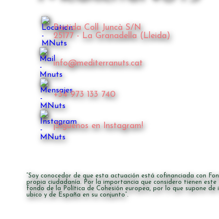
Partida Coll Juncà S/N
25177 - La Granadella (Lleida)
info@mediterranuts.cat
+34 973 133 740
¡Síguenos en Instagram!
“Soy conocedor de que esta actuación está cofinanciada con Fon
propia ciudadanía. Por la importancia que considero tienen este
fondo de la Política de Cohesión europea, por lo que supone de 
ubico y de España en su conjunto”.