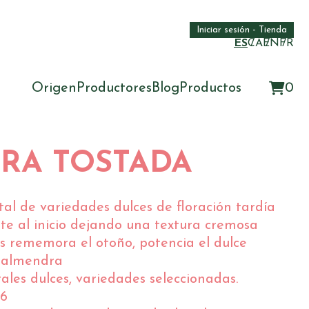
Iniciar sesión - Tienda
ES
CA
EN
FR
Origen
Productores
Blog
Productos
0
RA TOSTADA
l de variedades dulces de floración tardía
nte al inicio dejando una textura cremosa
s rememora el otoño, potencia el dulce
a almendra
les dulces, variedades seleccionadas.
16