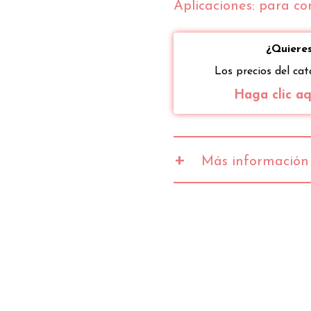
Aplicaciones: para co
¿Quieres
Los precios del cat
Haga clic aqu
+
Más información
Valores
Valor energético
Grasas
de las cuales saturadas
Hidratos de carbono
de los cuales azúcares