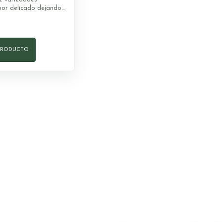
bor delicado dejando
ropia del grano
deshidratado Textura
e crujiente Color
orme Variedad:
lces, variedades
PRODUCTO
ibre: el gordo – s/16
a comer cruda, tostar,