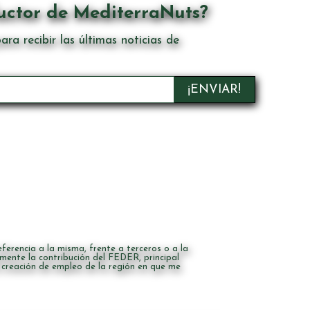
uctor de MediterraNuts?
ara recibir las últimas noticias de
erencia a la misma, frente a terceros o a la
mente la contribución del FEDER, principal
a creación de empleo de la región en que me