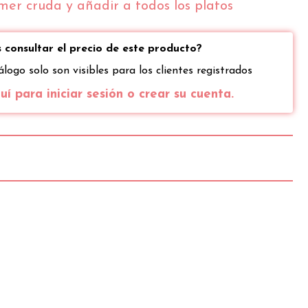
mer cruda y añadir a todos los platos
 consultar el precio de este producto?
álogo solo son visibles para los clientes registrados
í para iniciar sesión o crear su cuenta.
100gr
20gr
2471 kJ
494 kJ
591 kcal
118 kcal
50g
10g
8,5g
1,7g
5,9g
1,2g
5,6g
1,1g