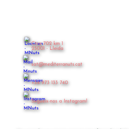
Ctra 702 km 1
25001 - Lleida
sat@mediterranuts.cat
+34 973 133 740
Segueix-nos a Instagram!