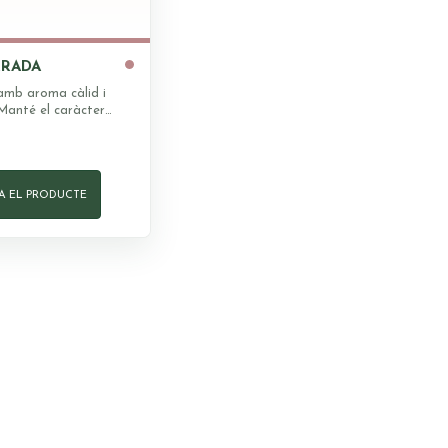
Sodi (Na)
Fòsfor (P)
RRADA
Ferro (Fe)
amb aroma càlid i
 Manté el caràcter
Vitamina E
tlla amb un punt més
* IR = IDR Ingesta diària 
A EL PRODUCTE