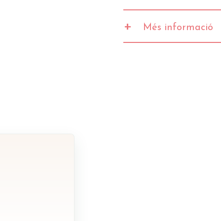
+
Més informació
Valors
Valor energètic
Greixos
de les quals saturades
Hidrats de carboni
dels quals sucres
Fibra
Proteïnes
Sal
Magnesi (Mg)