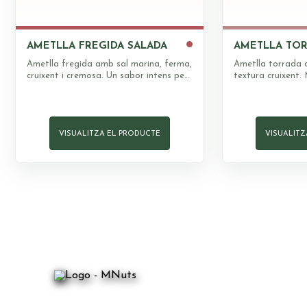
AMETLLA FREGIDA SALADA
AMETLLA TO
Ametlla fregida amb sal marina, ferma,
Ametlla torrada 
cruixent i cremosa. Un sabor intens per
textura cruixent.
a aperitius i moments especials.
natural de l'ame
intens.
VISUALITZA EL PRODUCTE
VISUALITZ