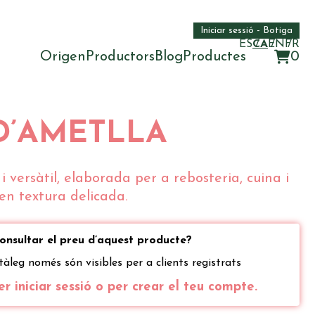
Iniciar sessió - Botiga
ES
CA
EN
FR
Origen
Productors
Blog
Productes
0
D’AMETLLA
i versàtil, elaborada per a rebosteria, cuina i
en textura delicada.
consultar el preu d’aquest producte?
tàleg només són visibles per a clients registrats
er iniciar sessió o per crear el teu compte.