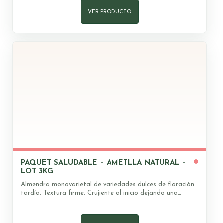
Vitamina E
20,0
167
4,0
21
VER PRODUCTO
* IR = IDR Ingesta diaria referéncia
PAQUET SALUDABLE – AMETLLA NATURAL –
LOT 3KG
Almendra monovarietal de variedades dulces de floración
tardía. Textura firme. Crujiente al inicio dejando una
textura cremosa. Gusto tostado que nos rememora el
otoño, potencia el dulce intenso natural de la almendra.