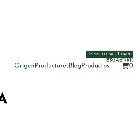
Iniciar sesión - Tienda
ES
CA
EN
FR
Origen
Productores
Blog
Productos
0
A