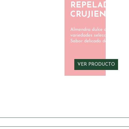
REPELADA
CRUJIENTE
Almendra dulce de
variedades seleccionadas
Sabor delicado dejando
una cremosidad propia
del grano
cuidadosamente
deshidratado Textura
VER PRODUCTO
firme y ligeramente
crujiente Color crema
claro uniforme Variedad:
monovarietales dulces,
variedades
seleccionadas. Calibre: el
gordo - s/16
Aplicaciones: para comer
cruda, tostar, molde.