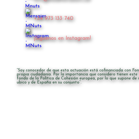
+34 973 133 740
¡Síguenos en Instagram!
“Soy conocedor de que esta actuación está cofinanciada con Fon
propia ciudadanía. Por la importancia que considero tienen este
fondo de la Política de Cohesión europea, por lo que supone de 
ubico y de España en su conjunto”.