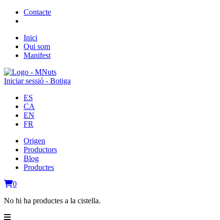
Contacte
Inici
Qui som
Manifest
Iniciar sessió - Botiga
ES
CA
EN
FR
Origen
Productors
Blog
Productes
0
No hi ha productes a la cistella.