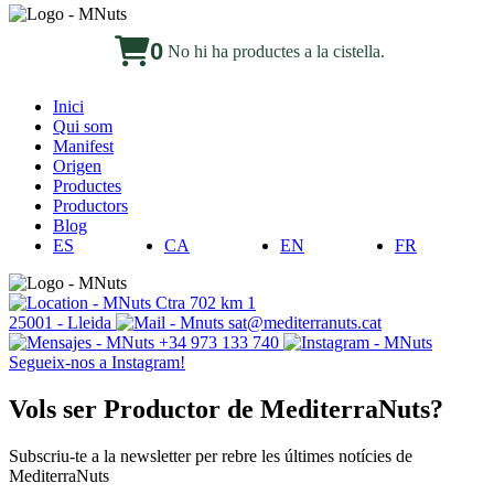
0
No hi ha productes a la cistella.
Inici
Qui som
Manifest
Origen
Productes
Productors
Blog
ES
CA
EN
FR
Ctra 702 km 1
25001 - Lleida
sat@mediterranuts.cat
+34 973 133 740
Segueix-nos a Instagram!
Vols ser Productor de MediterraNuts?
Subscriu-te a la newsletter per rebre les últimes notícies de
MediterraNuts